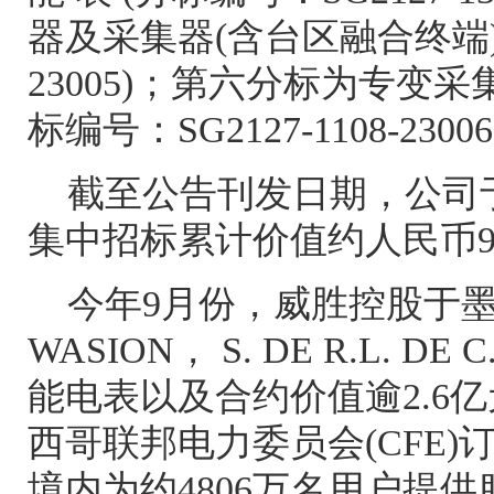
器及采集器
(
含台区融合终端
23005)
；第六分标为专变采
标编号：
SG2127-1108-23006
截至公告刊发日期，公司
集中招标累计价值约人民币
今年
9
月份，威胜控股于
WASION
，
S. DE R.L. DE C
能电表以及合约价值逾
2.6
亿
西哥联邦电力委员会
(CFE)
境内为约
4806
万名用户提供