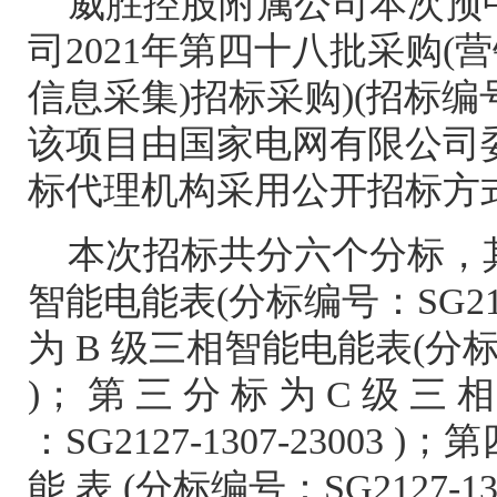
威胜控股附属公司本次预
司
2021
年第四十八批采购
(
营
信息采集
)
招标采购
)(
招标编
该项目由国家电网有限公司
标代理机构采用公开招标方
本次招标共分六个分标，
智能电能表
(
分标编号：
SG21
为
B
级三相智能电能表
(
分
)
； 第 三 分 标 为
C
级 三 相
：
SG2127-1307-23003 )
；第
能 表
(
分标编号：
SG2127-13