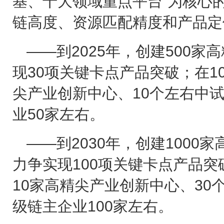
基、十大领域重点平台”为核心
链高度、资源匹配精度和产品定
——到
2025
年，创建
500
家高
现
30
项关键卡点产品突破；在
1
尖产业创新中心、
10
个左右中
业
50
家左右。
——到
2030
年，创建
1000
家
力争实现
100
项关键卡点产品突
10
家高精尖产业创新中心、
30
级链主企业
100
家左右。