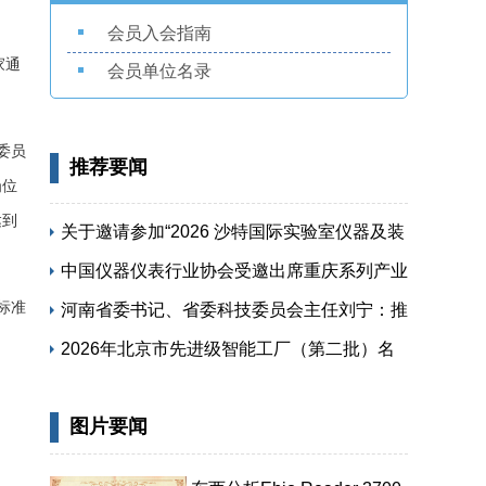
会员入会指南
家通
会员单位名录
委员
推荐要闻
岗位
达到
关于邀请参加“2026 沙特国际实验室仪器及装
备展览会”的函
中国仪器仪表行业协会受邀出席重庆系列产业
标准
专题活动
河南省委书记、省委科技委员会主任刘宁：推
动科技创新和产业创新深度融合 提升现代化
2026年北京市先进级智能工厂（第二批）名
产业体系对高质量发展的支撑能力
单公布
图片要闻