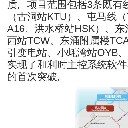
质。项目范围包括
3
条既有
（古洞站
KTU
）、屯马线（
A16
、洪水桥站
HSK
）、东
西站
TCW
、东涌附属楼
TC
引变电站、小蚝湾站
OYB
、
实现了和利时主控系统软件
的首次突破。