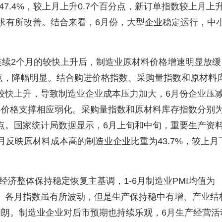
47.4%
，较上月上升
0.7
个百分点，新订单指数较上月上
求有所改善。结合来看，
6
月份，大型企业稳定运行，中
连续
2
个月的较快上升后，制造业原材料价格增速明显放缓
点，降幅明显。结合购进价格指数、采购量指数和原材料
较快上升，导致制造业企业成本压力加大，
6
月份企业压
料价格支撑相应弱化。采购量指数和原材料库存指数分别
点。国家统计局数据显示，
6
月上旬和中旬，重要生产资
月反映原材料成本高的制造业企业比重为
43.7%
，较上月
经济整体保持稳定恢复主基调，
1-6
月制造业
PMI
均值为
。各月指数虽有所波动，但是生产保持稳中有增、产业结
明朗。制造业企业对后市预期也持续乐观，
6
月生产经营活