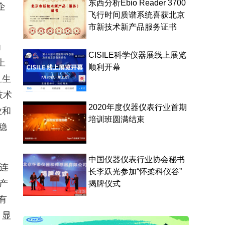
东西分析Ebio Reader 3700
企
飞行时间质谱系统喜获北京
市新技术新产品服务证书
为
CISILE科学仪器展线上展览
上
顺利开幕
且生
技术
2020年度仪器仪表行业首期
业和
培训班圆满结束
稳
中国仪器仪表行业协会秘书
连
长李跃光参加“怀柔科仪谷”
产
揭牌仪式
有
，显