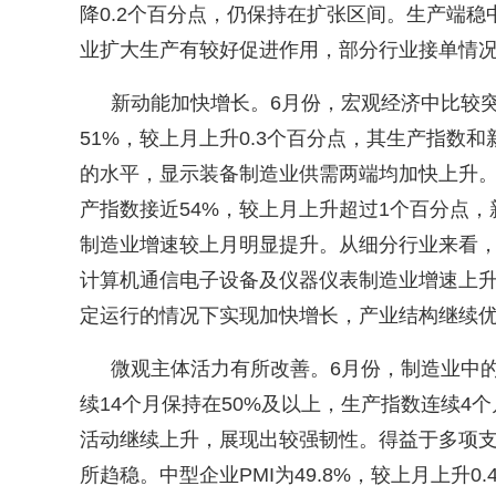
降
0.2
个百分点，仍保持在扩张区间。生产端稳
业扩大生产有较好促进作用，部分行业接单情
新动能加快增长。
6
月份，宏观经济中比较
51%
，较上月上升
0.3
个百分点，其生产指数和
的水平，显示装备制造业供需两端均加快上升
产指数接近
54%
，较上月上升超过
1
个百分点，
制造业增速较上月明显提升。从细分行业来看
计算机通信电子设备及仪器仪表制造业增速上
定运行的情况下实现加快增长，产业结构继续
微观主体活力有所改善。
6
月份，制造业中
续
14
个月保持在
50%
及以上，生产指数连续
4
个
活动继续上升，展现出较强韧性。得益于多项
所趋稳。中型企业
PMI
为
49.8%
，较上月上升
0.