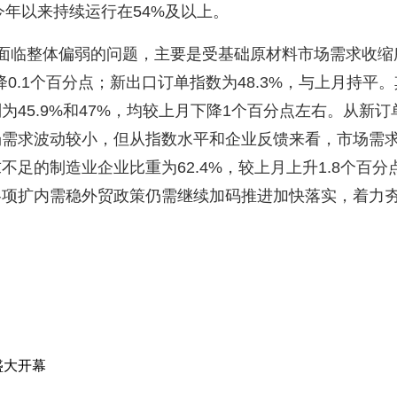
今年以来持续运行在
54%
及以上。
面临整体偏弱的问题，主要是受基础原材料市场需求收缩
降
0.1
个百分点；新出口订单指数为
48.3%
，与上月持平。
别为
45.9%
和
47%
，均较上月下降
1
个百分点左右。从新订
场需求波动较小，但从指数水平和企业反馈来看，市场需
求不足的制造业企业比重为
62.4%
，较上月上升
1.8
个百分
各项扩内需稳外贸政策仍需继续加码推进加快落实，着力
盛大开幕