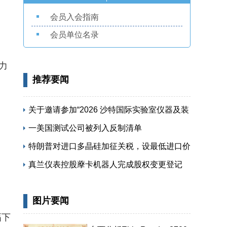
会员入会指南
会员单位名录
力
推荐要闻
关于邀请参加“2026 沙特国际实验室仪器及装
备展览会”的函
一美国测试公司被列入反制清单
特朗普对进口多晶硅加征关税，设最低进口价
保护本土供应链
真兰仪表控股藦卡机器人完成股权变更登记
图片要闻
幅下