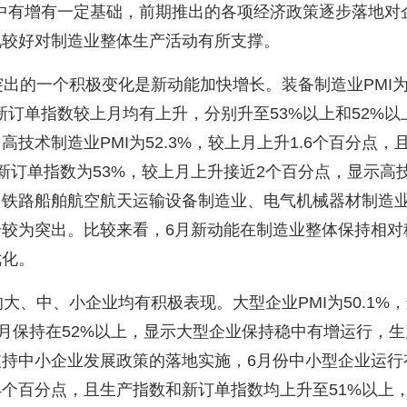
中有增有一定基础，前期推出的各项经济政策逐步落地对
况较好对制造业整体生产活动有所支撑。
突出的一个积极变化是新动能加快增长。装备制造业
PMI
新订单指数较上月均有上升，分别升至
53%
以上和
52%
以
。高技术制造业
PMI
为
52.3%
，较上月上升
1.6
个百分点，
新订单指数为
53%
，较上月上升接近
2
个百分点，显示高
，铁路船舶航空航天运输设备制造业、电气机械器材制造
升较为突出。比较来看，
6
月新动能在制造业整体保持相对
优化。
的大、中、小企业均有积极表现。大型企业
PMI
为
50.1%
，
月保持在
52%
以上，显示大型企业保持稳中有增运行，生
支持中小企业发展政策的落地实施，
6
月份中小型企业运行
4
个百分点，且生产指数和新订单指数均上升至
51%
以上