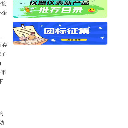
升接
小企
，
库存
减了
为
料市
下
构
动