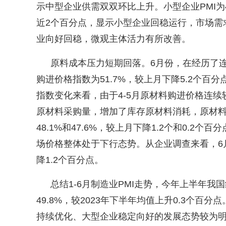
示中型企业供需双双环比上升。小型企业
PMI
为
近
2
个百分点，显示小型企业回稳运行，市场需
业向好回稳，微观主体活力有所改善。
原料成本压力短期回落。
6
月份，在经历了
购进价格指数为
51.7%
，较上月下降
5.2
个百分
指数变化来看，由于
4-5
月原材料购进价格连续
原材料采购量，增加了库存原材料消耗，原材
48.1%
和
47.6%
，较上月下降
1.2
个和
0.2
个百分
场价格整体处于下行态势。从企业调查来看，
6
降
1.2
个百分点。
总结
1-6
月制造业
PMI
走势，今年上半年我国
49.8%
，较
2023
年下半年均值上升
0.3
个百分点
持续优化、大型企业稳定向好的发展态势较为