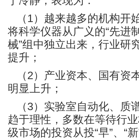
于冷静，表现为：
（
1
）越来越多的机构开
将科学仪器从广义的
“
先进
械
”
组中独立出来，行业研
提升；
（
2
）产业资本、国有资
明显上升；
（
3
）实验室自动化、质
趋于理性，多数在等待行业
级市场的投资从投
“
早
”
、
“
新