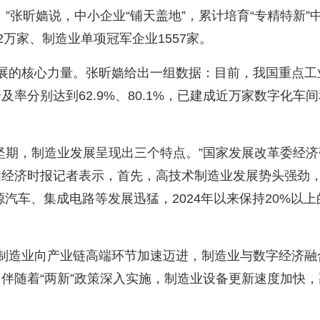
。
”
张昕嫱说，中小企业
“
铺天盖地
”
，累计培育
“
专精特新
”
2
万家、制造业单项冠军企业
1557
家。
展的核心力量。张昕嫱给出一组数据：目前，我国重点工
普及率分别达到
62.9%
、
80.1%
，已建成近万家数字化车间
坚期，制造业发展呈现出三个特点。
”
国家发展改革委经济
国经济时报记者表示，首先，高技术制造业发展势头强劲
源汽车、集成电路等发展迅猛，
2024
年以来保持
20%
以上
制造业向产业链高端环节加速迈进，制造业与数字经济融
，伴随着
“
两新
”
政策深入实施，制造业设备更新速度加快，