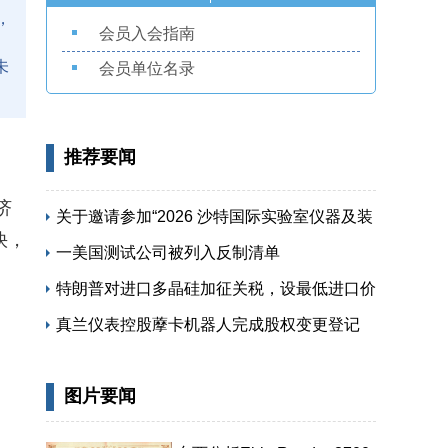
，
会员入会指南
未
会员单位名录
推荐要闻
济
关于邀请参加“2026 沙特国际实验室仪器及装
快，
备展览会”的函
一美国测试公司被列入反制清单
特朗普对进口多晶硅加征关税，设最低进口价
保护本土供应链
真兰仪表控股藦卡机器人完成股权变更登记
图片要闻