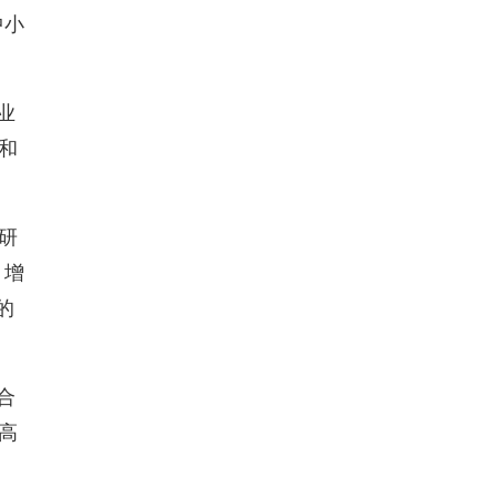
中小
业
和
研
，增
的
合
高