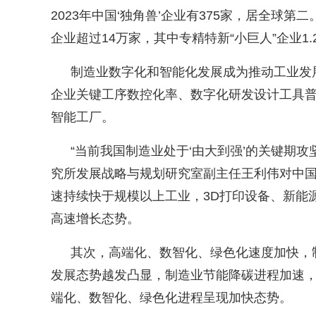
2023
年中国
‘
独角兽
’
企业有
375
家，居全球第二
企业超过
14
万家，其中专精特新
“
小巨人
”
企业
1.
制造业数字化和智能化发展成为推动工业发
企业关键工序数控化率、数字化研发设计工具
智能工厂。
“
当前我国制造业处于
‘
由大到强
’
的关键期攻
究所发展战略与规划研究室副主任王利伟对中
速持续快于规模以上工业，
3D
打印设备、新能
高速增长态势。
其次，高端化、数智化、绿色化速度加快，
发展态势越发凸显，制造业节能降碳进程加速
端化、数智化、绿色化进程呈现加快态势。