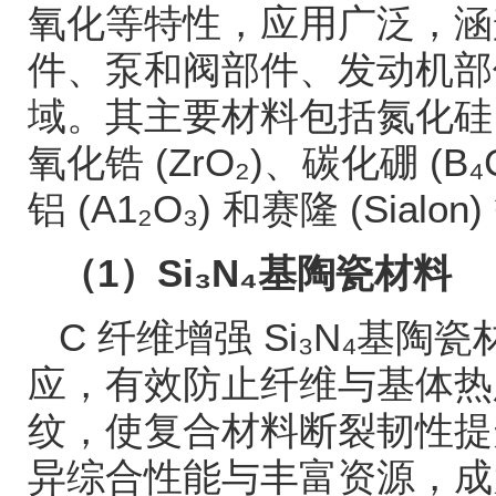
氧化等特性，应用广泛，涵
件、泵和阀部件、发动机部
域。其主要材料包括氮化硅
氧化锆
(ZrO₂)
、碳化硼
(B₄
铝
(A1₂O₃)
和赛隆
(Sialon)
（
1
）
Si₃N₄
基陶瓷材料
C
纤维增强
Si₃N₄
基陶瓷
应，有效防止纤维与基体热
纹，使复合材料断裂韧性
异综合性能与丰富资源，成