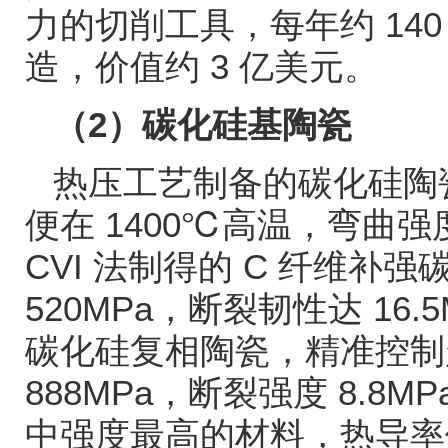
力的切削工具，每年约
14
造，价值约
3
亿美元。
（
2
）碳化硅基陶瓷
热压工艺制备的碳化硅陶
便在
1400℃
高温，弯曲强
CVI
法制得的
C
纤维补强
520MPa
，断裂韧性达
16.
碳化硅复相陶瓷，精准控制
888MPa
，断裂强度
8.8MP
中强度最高的材料，热导率