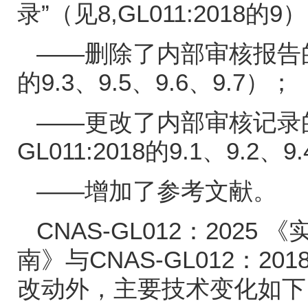
录”（见
8,GL011:2018
的
9
）
——删除了内部审核报告
的
9.3
、
9.5
、
9.6
、
9.7
）；
——更改了内部审核记录
GL011:2018
的
9.1
、
9.2
、
9.
——增加了参考文献。
CNAS-GL012
：
2025
《
南》与
CNAS-GL012
：
201
改动外，主要技术变化如下