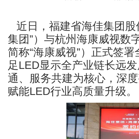
近日，福建省海佳集团股
集团
”
）与杭州海康威视数
简称
“
海康威视
”
）正式签署
足
LED
显示全产业链长远发
通、服务共建为核心，深度
赋能
LED
行业高质量升级。