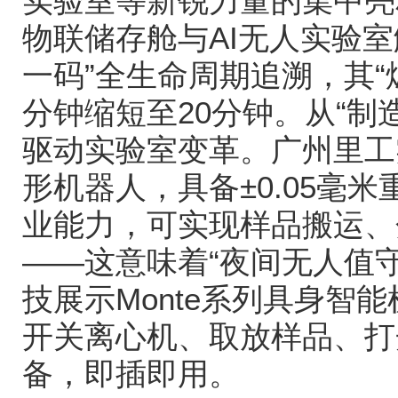
实验室等新锐力量的集中亮
物联储存舱与
AI
无人实验室
一码
”
全生命周期追溯，其
“
分钟缩短至
20
分钟。从
“
制
驱动实验室变革。广州里工
形机器人，具备
±0.05
毫米
业能力，可实现样品搬运、
——
这意味着
“
夜间无人值
技展示
Monte
系列具身智能
开关离心机、取放样品、打
备，即插即用。