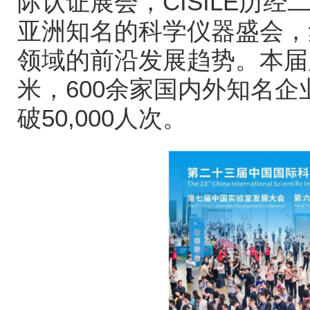
际认证展会，
CISILE
历经
亚洲知名的科学仪器盛会，
领域的前沿发展趋势。本届
米，
600
余家国内外知名企
破
50,000
人次。