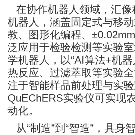
在协作机器人领域，汇像
机器人，涵盖固定式与移动
教、图形化编程、
±0.02m
泛应用于检验检测等实验室
学机器人，以
“AI
算法
+
机器
热反应、过滤萃取等实验全
注于智能样品前处理与实验
QuEChERS
实验仪可实现
动化。
从
“
制造
”
到
“
智造
”
，具身