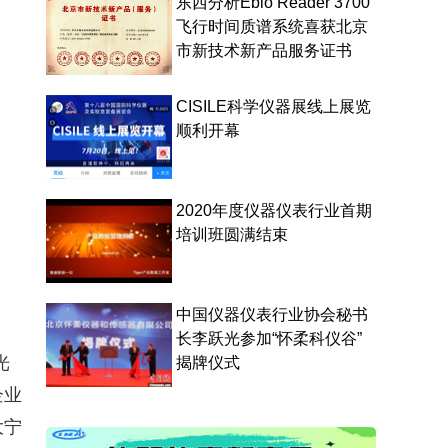
东西分析Ebio Reader 3700
飞行时间质谱系统喜获北京
市新技术新产品服务证书
CISILE科学仪器展线上展览
顺利开幕
2020年度仪器仪表行业首期
培训班圆满结束
中国仪器仪表行业协会秘书
长李跃光参加“怀柔科仪谷”
光
揭牌仪式
企业
大宁